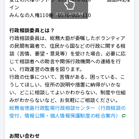
イン
みんなの人権110番
スクロールできます
0570-003-110
行政相談委員とは？
行政相談委員は、総務大臣が委嘱したボランティア
の民間有識者で、住民から国などの行政に関する相
談（苦情、要望・意見等）を受けた場合、必要に応
じて相談者への助言や関係行政機関への連絡を行
い、行政運営の改善を図ります。
行政の仕事について、苦情がある、困っている、こ
うしてほしい、役所の説明や措置に納得がいかな
い、どこに相談してよいかわからない、制度や仕組
みがわからないなど、お気軽にご相談ください。
総務省徳島行政監視行政相談センター（行政相談の
受付、情報公開・個人情報保護制度の総合案内）
お問い合わせ