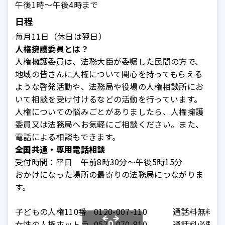
午後1時～午後4時まで
日程
毎月11日（休日は翌日）
人権擁護委員とは？
人権擁護委員は、法務大臣が委嘱した民間の方で、
地域の皆さんに人権について関心を持ってもらえる
ような啓発活動や、法務局や役場の人権相談所にお
いて相談を受け付けるなどの活動を行っています。
人権についての悩みごとがありましたら、人権擁護
委員又は法務局へお気軽にご相談ください。また、
電話による相談もできます。
全国共通・専用電話相談
受付時間：平日 午前8時30分～午後5時15分
おかけになった場所の最寄りの法務局につながりま
す。
子どもの人権110番
0120-007-110
通話料無料
女性の人権ホットラ
0570-070-810
通話料必要