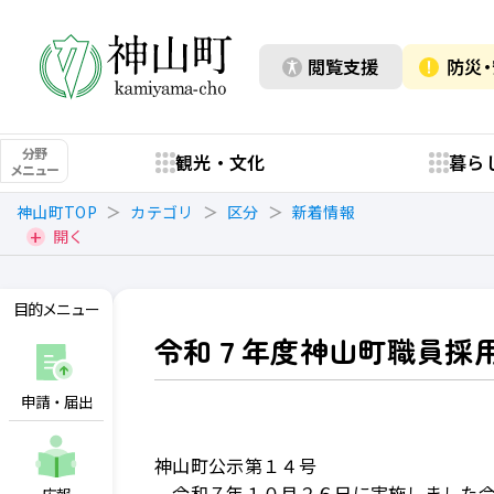
閲覧支援
防災
分野
観光・文化
暮ら
メニュー
神山町TOP
カテゴリ
区分
新着情報
開く
目的メニュー
令和７年度神山町職員採
申請・届出
神山町公示第１４号
令和７年１０月２６日に実施しました令