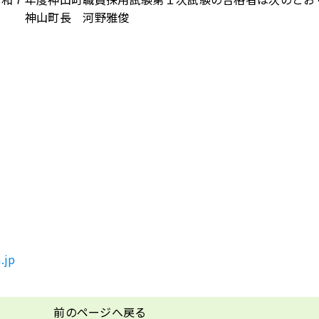
山町長 河野雅俊
.jp
前のページへ戻る