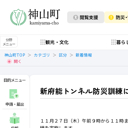
閲覧支援
防災
分野
観光・文化
暮ら
メニュー
神山町TOP
カテゴリ
区分
新着情報
開く
目的メニュー
新府能トンネル防災訓練
申請・届出
１１月２７日（木）午前９時から１１時
練を実施します。