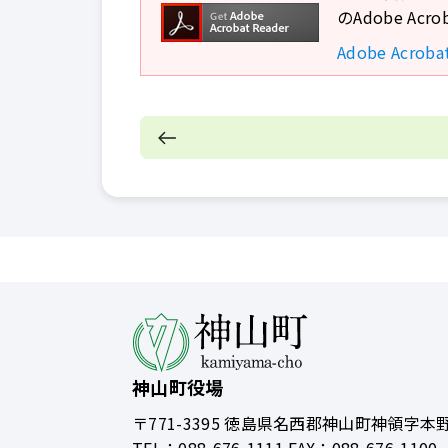
のAdobe A
Adobe Acro
神山町役場
〒771-3395
徳島県名西郡神山町神領字本野