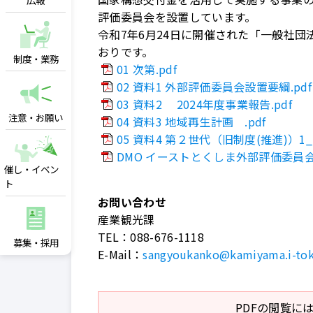
広報
評価委員会を設置しています。
令和7年6月24日に開催された「一般社
おりです。
制度・業務
01 次第.pdf
02 資料1 外部評価委員会設置要綱.pdf
03 資料2 2024年度事業報告.pdf
注意・お願い
04 資料3 地域再生計画 .pdf
05 資料4 第２世代（旧制度(推進)）
DMO イーストとくしま外部評価委員会 議事
催し・イベン
ト
お問い合わせ
産業観光課
TEL：
088-676-1118
募集・採用
E-Mail：
sangyoukanko@kamiyama.i-tok
PDFの閲覧には