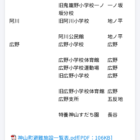
旧鬼籠野小学校一ノ
一ノ坂
坂分校
阿川
旧阿川小学校
地ノ平
阿川公民館
地ノ平
広野
広野小学校
広野
広野小学校体育館
広野
広野小学校運動場
広野
旧広野小学校
広野
旧広野小学校体育館
広野
広野支所
五反地
特養神山すだち園
長谷
神山町避難施設一覧表.pdf[PDF：106KB]