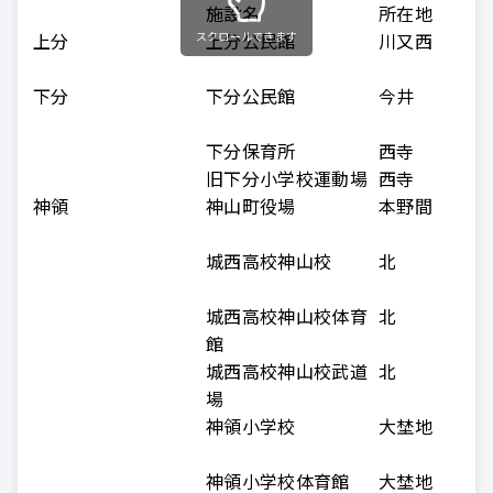
施設名
所在地
上分
スクロールできます
上分公民館
川又西
下分
下分公民館
今井
下分保育所
西寺
旧下分小学校運動場
西寺
神領
神山町役場
本野間
城西高校神山校
北
城西高校神山校体育
北
館
城西高校神山校武道
北
場
神領小学校
大埜地
神領小学校体育館
大埜地