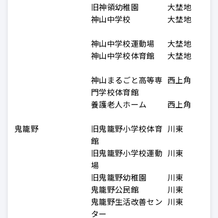
旧神領幼稚園
大埜地
神山中学校
大埜地
神山中学校運動場
大埜地
神山中学校体育館
大埜地
神山まるごと高等専
西上角
門学校体育館
養護老人ホーム
西上角
鬼籠野
旧鬼籠野小学校体育
川東
館
旧鬼籠野小学校運動
川東
場
旧鬼籠野幼稚園
川東
鬼籠野公民館
川東
鬼籠野生活改善セン
川東
ター