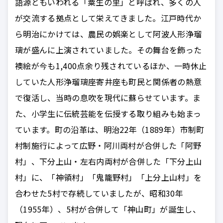
語源ともいわれる「粟生の里」と呼ばれ、多くの人
が交流する拠点として栄えてきました。江戸時代か
ら明治にかけては、農民の娯楽として阿波人形浄瑠
璃が盛んに上演されていました。その舞台を飾った
襖絵が今も1,400点余り残されているほか、一時休止
していた人形浄瑠璃座寄井座も町民と関係者の熱意
で復活し、当時の息吹を現代に蘇らせています。ま
た、小学生に伝統芸能を伝授する取り組みも始まっ
ています。町の沿革は、明治22年（1889年）市制町
村制施行によって広野・阿川両村が合併した「阿野
村」、下分上山・左右内両村が合併した「下分上山
村」に、「神領村」「鬼籠野村」「上分上山村」を
合わせた5村で存続していましたが、昭和30年
（1955年）、5村が合併して「神山町」が誕生し、