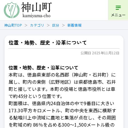
開く
メニュー
神山町TOP
カテゴリ
区分
新着情報
位置・地勢、歴史・沿革について
公開日 2025年11月12日
位置・地勢、歴史・沿革について
本町は、徳島県東部の名西郡（神山町・石井町）に
属し、町内の東側（広野地区）は県都徳島市、石井
町と接しています。本町の役場と徳島市役所とは車
で約45分という位置です。
町面積は、徳島県内24自治体の中で9番目に大きい
173.30平方キロメートル、町の中央を東西に横断す
る鮎喰川上中流域に農地と集落が点在し、その周囲
を町域の約 86％を占める300～1,500メートル級の