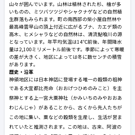
山々が囲んでいます。山林は植林された杉、檜が多
いものの、ミツバツツジやシャクナゲなどの自然植
生群落もみられます。町の南西部の柴小屋自然林や
最高峰雲早山の頂上付近に広がるブナ、カエデ類の
高木、ヒメシャラなどの自然林は、清流鮎喰川の源
となっています。年平均気温は14℃前後、年間降水
量は2,100ミリメートル前後です。季節によって寒暖
の差が大きく、地区によっては冬に数センチの積雪
があります。
歴史・沿革
神領地区には日本神話に登場する唯一の穀類の祖神
である大宜都比売命
（おおげつひめのみこと）を主
祭神とする上一宮大粟神社（かみいちのみやおおあ
わじんじゃ）があることから、古くから先人たちが
この地に集い、粟などの穀類を生産し、生活が営ま
れていたと推測されます。この地は、古来、阿波の