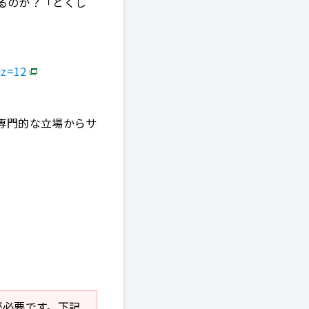
るのか？「とくし
&z=12
専門的な立場からサ
r」が必要です。下記