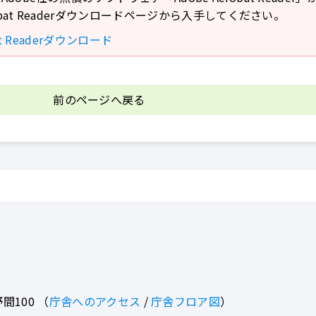
crobat Readerダウンロードページから入手してください。
bat Readerダウンロード
前のページへ戻る
間100
（
庁舎へのアクセス
/
庁舎フロア図
）