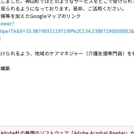
成しました。神山町ではどのようなサービスをどこで受けられ
く見られるようになっております。是非、ご活用ください。
等を加えたGoogleマップのリンク
iewer?
wiTk&ll=33.98749311197199%2C134.33887190000002
業
続けられるよう、地域のケアマネジャー（介護支援専門員）を
ク構築
Adobe社の無償のソフトウェア「Adobe Acrobat Reade