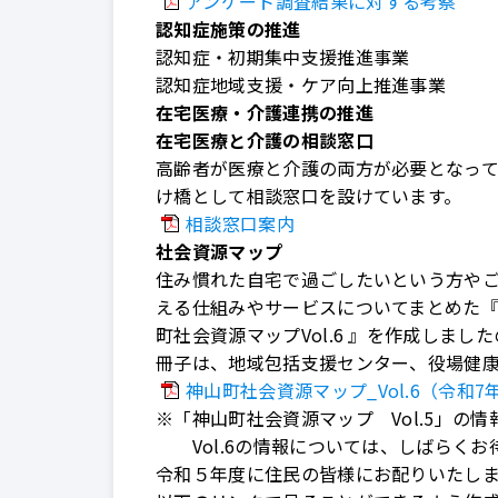
アンケート調査結果に対する考察
認知症施策の推進
認知症・初期集中支援推進事業
認知症地域支援・ケア向上推進事業
在宅医療・介護連携の推進
在宅医療と介護の相談窓口
高齢者が医療と介護の両方が必要となっ
け橋として相談窓口を設けています。
相談窓口案内
社会資源マップ
住み慣れた自宅で過ごしたいという方や
える仕組みやサービスについてまとめた『神
町社会資源マップVol.6 』を作成しまし
冊子は、地域包括支援センター、役場健
神山町社会資源マップ_Vol.6（令和7年
※「神山町社会資源マップ Vol.5」の情
Vol.6の情報については、しばらくお
令和５年度に住民の皆様にお配りいたしまし