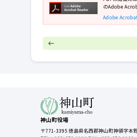
のAdobe A
Adobe Acro
神山町役場
〒771-3395
徳島県名西郡神山町神領字本野