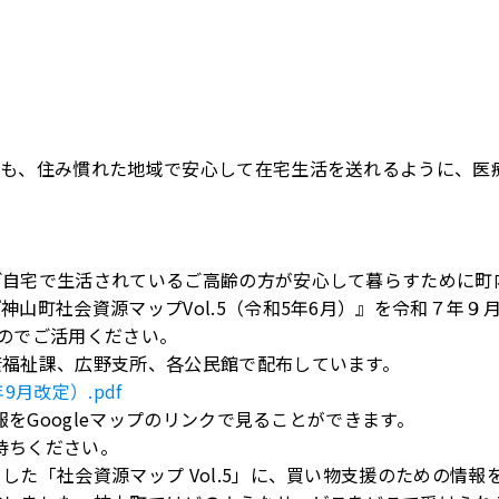
ても、住み慣れた地域で安心して在宅生活を送れるように、医
ご自宅で生活されているご高齢の方が安心して暮らすために町
山町社会資源マップVol.5（令和5年6月）』を令和７年９
たのでご活用ください。
康福祉課、広野支所、各公民館で配布しています。
9月改定）.pdf
報をGoogleマップのリンクで見ることができます。
待ちください。
た「社会資源マップ Vol.5」に、買い物支援のための情報