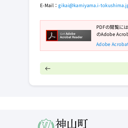
E-Mail：
gikai@kamiyama.i-tokushima.j
PDFの閲覧には
のAdobe A
Adobe Acro