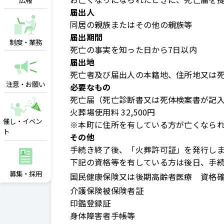
広報
届出人
同居の親族またはその他の親族等
届出期間
制度・業務
死亡の事実を知った日から7日以内
届出地
死亡者及び届出人の本籍地、住所地又は
注意・お願い
必要なもの
死亡届（死亡診断書又は死体検案書が記
火葬場使用料 32,500円
催し・イベン
※本町に住所を有している方が亡くなら
ト
その他
手続き終了後、「火葬許可証」を発行し
下記の資格等を有している方は後日、手
募集・採用
国民健康保険又は後期高齢者医療 資格
介護保険被保険者証
印鑑登録証
身体障害者手帳等