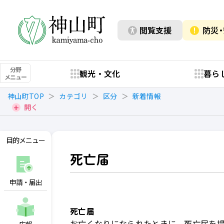
閲覧支援
防災
分野
観光・文化
暮ら
メニュー
神山町TOP
カテゴリ
区分
新着情報
開く
目的メニュー
死亡届
申請・届出
死亡届
お亡くなりになられたときに、死亡届を