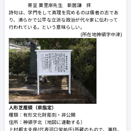
寄呈 粟里岸先生 新居謙 拝
詩句は、学門をして真理を究めるのは儒者の志であ
り、清らかで公平な立派な政治が代々家に伝わって
行われている。という意味らしい。
(所在地神領字中津)
人形芝居頭（県指定）
種類：
有形文化財彫刻・非公開
住所：
神領字北（地図に連動する）
上村都太夫座(代表河口栄祐氏)所蔵のもので、滝目、