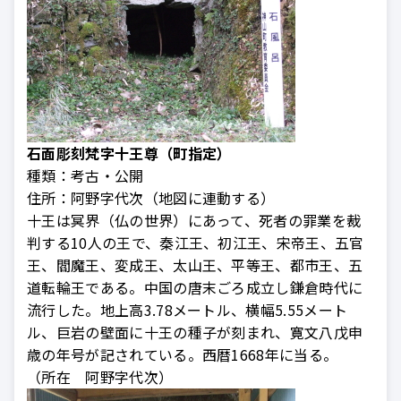
石面彫刻梵字十王尊（町指定）
種類：
考古・公開
住所：
阿野字代次（地図に連動する）
十王は冥界（仏の世界）にあって、死者の罪業を裁
判する10人の王で、秦江王、初江王、宋帝王、五官
王、閻魔王、変成王、太山王、平等王、都市王、五
道転輪王である。中国の唐末ごろ成立し鎌倉時代に
流行した。地上高3.78メートル、横幅5.55メート
ル、巨岩の壁面に十王の種子が刻まれ、寛文八戊申
歳の年号が記されている。西暦1668年に当る。
（所在 阿野字代次）