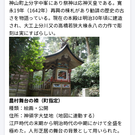
神山町上分字中峯にあり祭神は応神天皇である。寛
永19年（1642年）再興の棟札があり勧請の歴史の古
さを物語っている。現在の本殿は明治30年頃に建造
され、大工上分川又の高橋若狭大椽永八の力作で彫
刻は実にすばらしい。
農村舞台の襖（町指定）
種類：
絵画・公開
住所：
神領字大埜地（地図に連動する）
江戸時代の末期から明治時代の中期にかけて全盛を
極めた，人形芝居の舞台の背景として用いられた。