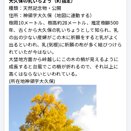
大久保の乳いちょう（町指定）
種類：
天然記念物・公開
住所：
神領字大久保（地図に連動する）
樹周10メートル、樹高約28メートル、推定樹齢500
年、古くから大久保の乳いちょうとして知られ、乳
の出の少ない産婦がこの木に祈願をすると乳がよく
出るといわれ、乳(気根)に祈願の布が多く結びつけら
れていたが今はない。
大埜地方面から峠越しにこの木の梢が見えるように
成長すると台風でこの梢が折れるので、それ以上に
高くはならないといわれている。
(所在地神領字大久保)