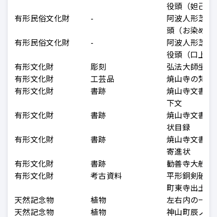
役頭（妲己）
有形民俗文化財
-
阿波人形芝居
頭（お染め）
有形民俗文化財
-
阿波人形芝居
役頭（口上）
有形文化財
彫刻
弘法大師坐像
有形文化財
工芸品
焼山寺の梵鐘
有形文化財
書跡
焼山寺文書 
下文
有形文化財
書跡
焼山寺文書寺
状目録
有形文化財
書跡
焼山寺文書佐
寄進状
有形文化財
書跡
勧善寺大般若
有形文化財
考古資料
平形銅剣破片
町東寺出土）
天然記念物
植物
左右内の一本
天然記念物
植物
神山町辰ノ宮