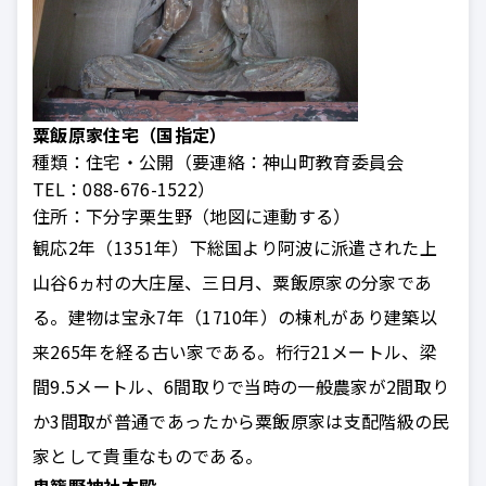
粟飯原家住宅（国指定）
種類：
住宅・公開（要連絡：神山町教育委員会
TEL：088-676-1522）
住所：
下分字栗生野（地図に連動する）
観応2年（1351年）下総国より阿波に派遣された上
山谷6ヵ村の大庄屋、三日月、粟飯原家の分家であ
る。建物は宝永7年（1710年）の棟札があり建築以
来265年を経る古い家である。桁行21メートル、梁
間9.5メートル、6間取りで当時の一般農家が2間取り
か3間取が普通であったから粟飯原家は支配階級の民
家として貴重なものである。
鬼籠野神社本殿