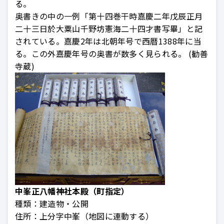
る。
奥書きの中の一例「第十四巻干時嘉慶二年戊辰正月
二十三日於大粟山千野坊憲海二十四才書写畢」と記
されている。嘉慶2年は北朝年号で西暦1388年に当
る。この外嘉慶年号の奥書が数多く見られる。 (勧善
寺蔵)
中峯正八幡神社本殿（町指定）
種類：
建造物・公開
住所：
上分字中峯（地図に連動する）