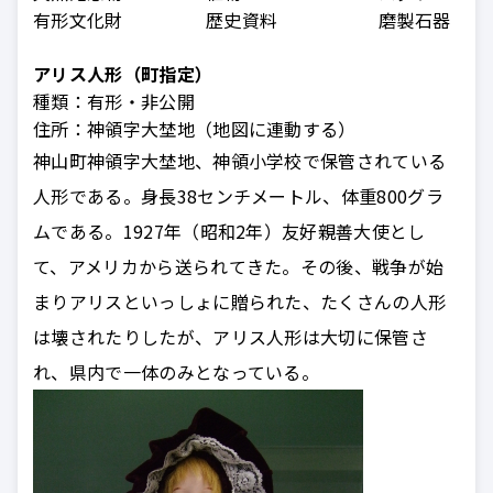
有形文化財
歴史資料
磨製石器（石
アリス人形（町指定）
種類：
有形
・非公開
住所：
神領字大埜地（地図に連動する）
神山町神領字大埜地、神領小学校で保管されている
人形である。
身長38センチメートル、体重800グラ
ムである。
1927年（昭和2年）友好親善大使とし
て、アメリカから送られてきた。その後、戦争が始
まりアリスといっしょに贈られた、たくさんの人形
は壊されたりしたが、アリス人形は大切に保管さ
れ、県内で一体のみとなっている。