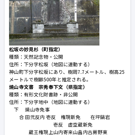
松坂の妙見杉（町指定）
種類：
天然記念物・公開
住所：
下分字松坂（地図に連動する）
神山町下分字松坂にあり、樹周7.7メートル、樹高25
メートルで樹齢500年と推定される。
焼山寺文書 宗秀奉下文（県指定）
種類：
有形文化財書跡・非公開
住所：
下分字地中（地図に連動する）
下 焼山寺免事
合 田弐反内 壱反 権現新免 在坪鍋岩
壱反 虚空蔵新免
蔵王権現上山内寄来山畠内古房野東