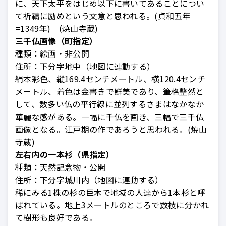
に、天下太平をはじめ以下に書いてあることについ
て祈禱に励めという文意と思われる。(貞和五年
=1349年) (焼山寺蔵)
三千仏画像（町指定）
種類：
絵画・非公開
住所：
下分字地中（地図に連動する）
絹本彩色、縦169.4センチメートル、横120.4センチ
メートル、着色は金書きで鮮美であり、筆格整然と
して、数多い仏の平行線に並列するさまはなかなか
華麗な感がある。一幅に千仏を画き、三幅で三千仏
画像となる。江戸期の作であろうと思われる。(焼山
寺蔵)
左右内の一本杉（県指定）
種類：
天然記念物・公開
住所：
下分字城川内（地図に連動する）
稀にみる1株の杉の巨木で地域の人達から1本杉と呼
ばれている。地上3メートルのところで数枝に分かれ
て樹形も良好である。