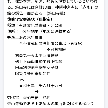
れ、熊野本宮、新宮、那智を現わしているといわれ
る。焼山寺には合計13面、神領神宮寺に「応永」の
銘の懸仏一面がある。(焼山寺蔵)
佐伯守安寄進状（県指定）
種類：
有形文化財書跡・非公開
住所：
下分字地中（地図に連動する）
寄進上あめ木年貢事
合壱貫弐佰文者伹御公事以下者寺家
不可被相縡
右奉為一天太平四海静謐
殊上下両山御領主殿下御願
円満別佐伯守安男女子息
除災与楽所奉祈如件
己
貞和五年 壬六月十九日
丑
御代官 佐伯守安 花押
焼山寺領である上あめ木の年貢を免除する代わり