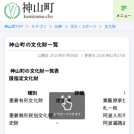
開く
メニュー
神山町TOP
カテゴリ
分野
文化・スポーツ
文化財
神山町の文化財一覧
公開日 2025年07月08日
更新日 2026年02月27日
神山町の文化財一覧表
国指定文化財
種別
詳細
名称
重要有形文化財
建造物
粟飯原家住宅
札一枚
重要無形民俗文化財
スクロールできます
-
阿波人形浄瑠
史跡
−
阿波遍路道