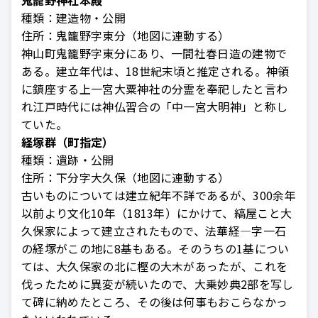
種類：
建造物・公開
住所：
鬼籠野字東分（地図に連動する）
神山町鬼籠野字東分にあり、一間社春日造の建物で
ある。建立年代は、18世紀末頃と推定される。神領
に鎮座する上一宮大粟神社の分霊を奉祀したと言わ
れ江戸時代には神仏習合の「中一宮大明神」と称し
ていた。
経塚群（町指定）
種類：
遺跡・公開
住所：
下分字大久保（地図に連動する）
古いものについては建立紀年不詳であるが、300余年
以前より文化10年（1813年）にかけて、縞屋こと大
久保家によって建立されたもので、法華経—字一石
の経塚がこの地に8基もある。そのうちの1基につい
ては、大久保家の北に樫の大木があったが、これを
伐ったために異変が続いたので、大乗妙典2部を写し
て碑に納めたところ、その後は何事もおこらなかっ