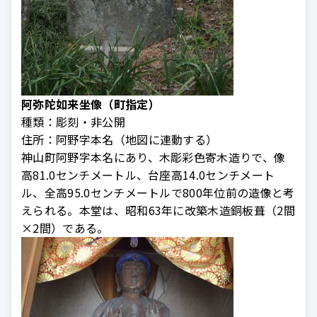
阿弥陀如来坐像（町指定）
種類：
彫刻・非公開
住所：
阿野字本名（地図に連動する）
神山町阿野字本名にあり、木彫彩色寄木造りで、像
高81.0センチメートル、台座高14.0センチメート
ル、全高95.0センチメートルで800年位前の造像と考
えられる。本堂は、昭和63年に改築木造銅板葺（2間
×2間）である。