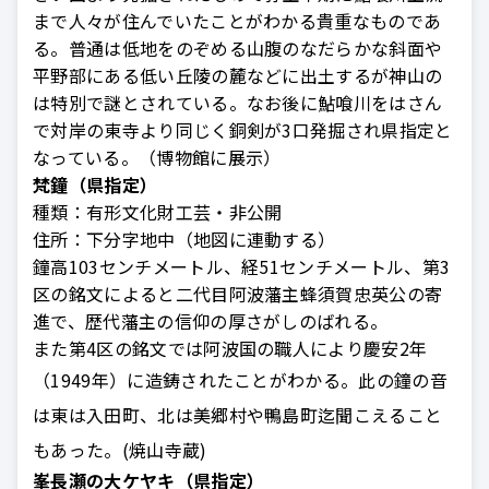
まで人々が住んでいたことがわかる貴重なものであ
る。普通は低地をのぞめる山腹のなだらかな斜面や
平野部にある低い丘陵の麓などに出土するが神山の
は特別で謎とされている。なお後に鮎喰川をはさん
で対岸の東寺より同じく銅剣が3口発掘され県指定と
なっている。（博物館に展示）
梵鐘（県指定）
種類：
有形文化財工芸・非公開
住所：
下分字地中（地図に連動する）
鐘高103センチメートル、経51センチメートル、第3
区の銘文によると二代目阿波藩主蜂須賀忠英公の寄
進で、歴代藩主の信仰の厚さがしのばれる。
また第4区の銘文では阿波国の職人により慶安2年
（
1949年）に造鋳されたことがわかる。此の鐘の音
は東は入田町、北は美郷村や鴨島町迄聞こえること
もあった。(焼山寺蔵)
峯長瀬の大ケヤキ（県指定）