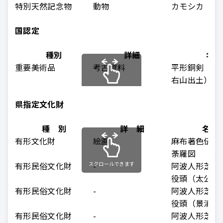
特別天然記念物
動物
カモシカ
国認定
種別
詳細
名称
重要美術品
考古資料
平形銅剣（神
右山出土）
スクロールできます
県指定文化財
種 別
詳 細
名 
有形文化財
絵画
麻布著色伝帝
荼羅図
有形民俗文化財
スクロールできます
-
阿波人形芝居
役頭（太公望
有形民俗文化財
-
阿波人形芝居
役頭（景清）
有形民俗文化財
-
阿波人形芝居