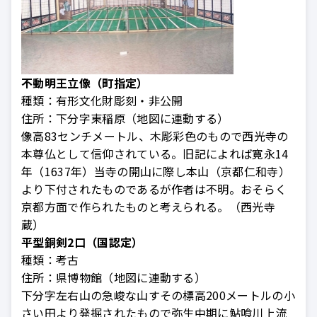
不動明王立像（町指定）
種類：
有形文化財彫刻・非公開
住所：
下分字東稲原（地図に連動する）
像高83センチメートル、木彫彩色のもので西光寺の
本尊仏として信仰されている。旧記によれば寛永14
年（1637年）当寺の開山に際し本山（京都仁和寺）
より下付されたものであるが作者は不明。おそらく
京都方面で作られたものと考えられる。（西光寺
蔵）
平型銅剣2口（国認定）
種類：
考古
住所：
県博物館（地図に連動する）
下分字左右山の急峻な山すその標高200メートルの小
さい田より発掘されたもので弥生中期に鮎喰川上流