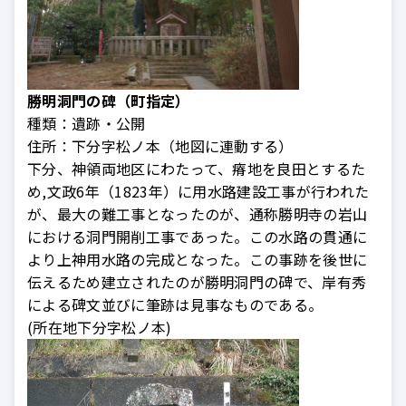
勝明洞門の碑（町指定）
種類：
遺跡・公開
住所：
下分字松ノ本（地図に連動する）
下分、神領両地区にわたって、瘠地を良田とするた
め,文政6年（1823年）に用水路建設工事が行われた
が、最大の難工事となったのが、通称勝明寺の岩山
における洞門開削工事であった。この水路の貫通に
より上神用水路の完成となった。この事跡を後世に
伝えるため建立されたのが勝明洞門の碑で、岸有秀
による碑文並びに筆跡は見事なものである。
(所在地下分字松ノ本)