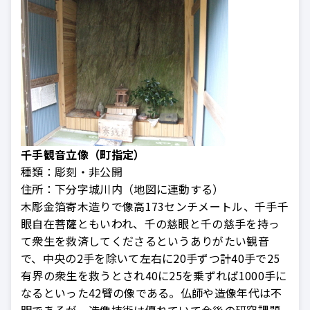
千手観音立像（町指定）
種類：
彫刻・非公開
住所：
下分字城川内（地図に連動する）
木彫金箔寄木造りで像高173センチメートル、千手千
眼自在菩薩ともいわれ、千の慈眼と千の慈手を持っ
て衆生を救済してくださるというありがたい観音
で、中央の2手を除いて左右に20手ずつ計40手で25
有界の衆生を救うとされ40に25を乗ずれば1000手に
なるといった42臂の像である。仏師や造像年代は不
明であるが、造像技術は優れていて今後の研究課題