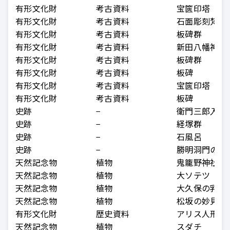
有形文化財
考古資料
宝篋印塔
有形文化財
考古資料
石面彫刻梵字
有形文化財
考古資料
板碑群
有形文化財
考古資料
新田八幡神社
有形文化財
考古資料
板碑群
有形文化財
考古資料
板碑
有形文化財
考古資料
宝篋印塔
有形文化財
考古資料
板碑
史跡
−
衛門三郎入寂
史跡
−
経塚群
史跡
−
石風呂
史跡
−
勝明洞門の碑
天然記念物
植物
鬼籠野神社の
天然記念物
植物
大ソテツ
天然記念物
植物
大久保の乳イ
天然記念物
植物
松坂の妙見杉
有形文化財
歴史資料
アリス人形
天然記念物
植物
スダチ