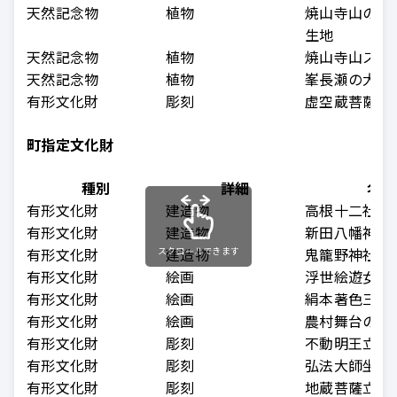
天然記念物
植物
焼山寺山のフ
生地
天然記念物
植物
焼山寺山スギ
天然記念物
植物
峯長瀬の大ケ
有形文化財
彫刻
虚空蔵菩薩坐
町指定文化財
種別
詳細
名称
有形文化財
建造物
高根十二社神
有形文化財
建造物
新田八幡神社
有形文化財
スクロールできます
建造物
鬼籠野神社本
有形文化財
絵画
浮世絵遊女之
有形文化財
絵画
絹本著色三千
有形文化財
絵画
農村舞台の襖
有形文化財
彫刻
不動明王立像
有形文化財
彫刻
弘法大師坐像
有形文化財
彫刻
地蔵菩薩立像