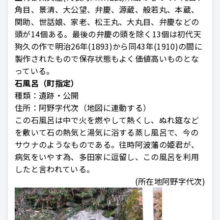
角目、景清、大公望、弁慶、源蔵、般若丸、本蔵、
関助、世話娘、家老、松王丸、大丸目、弁慶などの
頭が14個ある。最後の弁慶の頭を除く13個は初代天
狗久の作で明治26年(1893)から同43年(1910)の間に
製作されたもので保存状態もよく価値高いものとな
っている。
石風呂（町指定）
種類：
遺跡・公開
住所：
阿野字代次（地図に連動する）
この石風呂は中で火を燃やして熱くし、ぬれ筵など
を敷いて石の熱気と湯気に浴する蒸し風呂で、今の
サウナのようなものである。往時阿波藩の姫君が、
病気をいやす為、多田家に逗留し、この風呂を利用
したと言われている。
(所在地阿野字代次)