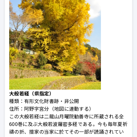
大般若経（県指定）
種類：
有形文化財書跡・非公開
住所：
阿野字宮分（地図に連動する）
この大般若経は二龍山月曜院勧善寺に所蔵される全
600巻に及ぶ大般若波羅密多経である。今も毎年夏祈
禱の折、擅家の当家に於てその一部が読誦されてい