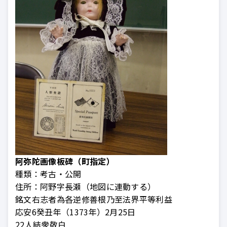
阿弥陀画像板碑（町指定）
種類：
考古・公開
住所：
阿野字長瀬（地図に連動する）
銘文右志者為各逆修善根乃至法界平等利益
応安6癸丑年（1373年）2月25日
22人結衆敬白