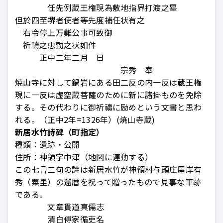
任先例蔵王権現為敷地指界打渡之畢
但於四至堺者使者等先度補任状有之
右令停上万難公事可致御
祈禱之忠勤之状如件
正中二年二月 日
宗秀 奉
焼山寺に対して鍋岩にある田二反の内一反は蔵王権
現に一反は虚空蔵菩薩のために新に諸掛ものを免除
する。その代わりに御祈禱に励めという文書と思わ
れる。（正中2年=1326年）
(焼山寺蔵)
新居水竹詩碑（町指定）
種類：
遺跡・公開
住所：
神領字中津（地図に連動する）
この七言二句の詩は新居水竹が神領村与頭庄屋岸有
秀（粟里）の還暦を祝って贈ったもので見事な筆跡
である。
文章貫道真儒志
清白傅家循吏名