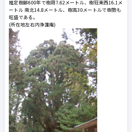
推定樹齢600年で樹周7.62メートル、
樹冠東西16.1メ
ートル 南北14.8メートル、
樹高30メートルで樹勢も
旺盛である。
(所在地左右内浄蓮庵)