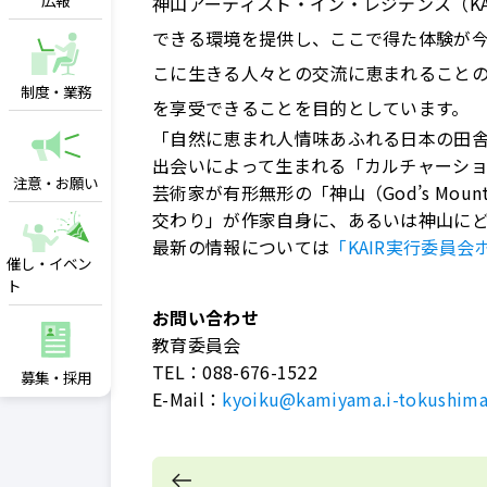
広報
神山アーティスト・イン・レジデンス（K
できる環境を提供し、ここで得た体験が
こに生きる人々との交流に恵まれること
制度・業務
を享受できることを目的としています。
「自然に恵まれ人情味あふれる日本の田
出会いによって生まれる「カルチャーシ
注意・お願い
芸術家が有形無形の「神山（God’s Mo
交わり」が作家自身に、あるいは神山に
最新の情報については
「KAIR実行委員
催し・イベン
ト
お問い合わせ
教育委員会
TEL：
088-676-1522
募集・採用
E-Mail：
kyoiku@kamiyama.i-tokushima