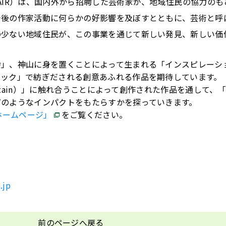
AIR）は、国内外から招聘した芸術家が、地域住民の協力のも
今後の作家活動に何らかの好影響を及ぼすとともに、芸術と呼
の少ない地域住民が、この事業を通じて新しい発見、新しい価
舎」、神山に身を置くことによって生まれる「インスピレーシ
ョック」で紡ぎだされる創意あふれる作品を期待しています。
untain）」に触れ合うことによって創作された作品を通して、
どのようなインパクトをもたらすかを探っていきます。
会ホームページ」
をご覧ください。
.jp
前のページへ戻る