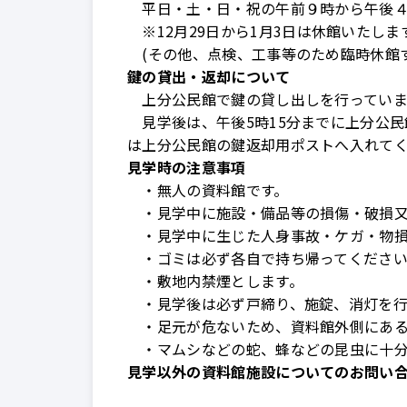
平日・土・日・祝の午前９時から午後
※
12
月
29
日から
1
月
3
日は休館いたしま
(
その他、点検、工事等のため臨時休館
鍵の貸出・返却について
上分公民館で鍵の貸し出しを行っていま
見学後は、午後
5
時
15
分までに上分公民
は上分公民館の鍵返却用ポストへ入れて
見学時の注意事項
・無人の資料館です。
・見学中に施設・備品等の損傷・破損又
・見学中に生じた人身事故・ケガ・物損
・ゴミは必ず各自で持ち帰ってくださ
・敷地内禁煙とします。
・見学後は必ず戸締り、施錠、消灯を行
・足元が危ないため、資料館外側にある
・マムシなどの蛇、蜂などの昆虫に十分
見学以外の資料館施設についてのお問い