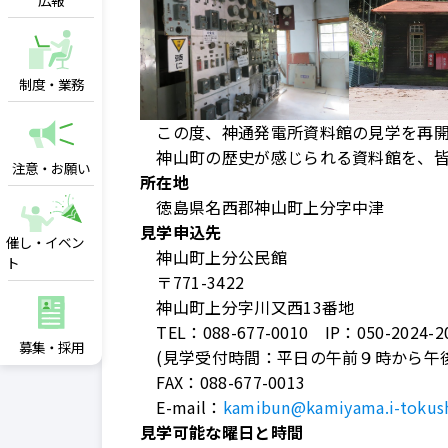
広報
制度・業務
この度、神通発電所資料館の見学を再開
神山町の歴史が感じられる資料館を、皆
注意・お願い
所在地
徳島県名西郡神山町上分字中津
見学申込先
催し・イベン
神山町上分公民館
ト
〒
771-3422
神山町上分字川又西
13
番地
TEL
：
088-677-0010
IP
：
050-2024-2
募集・採用
(
見学受付時間：平日の午前９時から午
FAX
：
088-677-0013
E-mail
：
kamibun@kamiyama.i-tokus
見学可能な曜日と時間