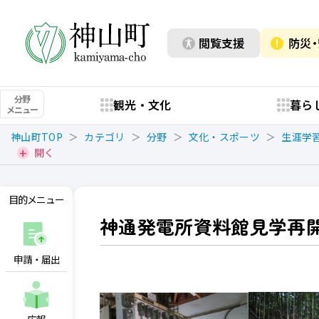
閲覧支援
防災
分野
観光・文化
暮ら
メニュー
神山町TOP
カテゴリ
分野
文化・スポーツ
生涯学
開く
目的メニュー
神通発電所資料館見学再
申請・届出