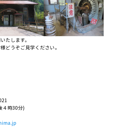
いたします。
様どうぞご見学ください。
021
後４時
30
分
)
hima.jp