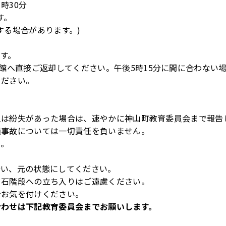
４時
30
分
す。
する場合があります。
)
す。
館へ直接ご返却してください。午後
5
時
15
分に間に合わない
ください。
は紛失があった場合は、速やかに神山町教育委員会まで報告
事故については一切責任を負いません。
い。
い、元の状態にしてください。
石階段への立ち入りはご遠慮ください。
お気を付けください。
合わせは下記教育委員会までお願いします。