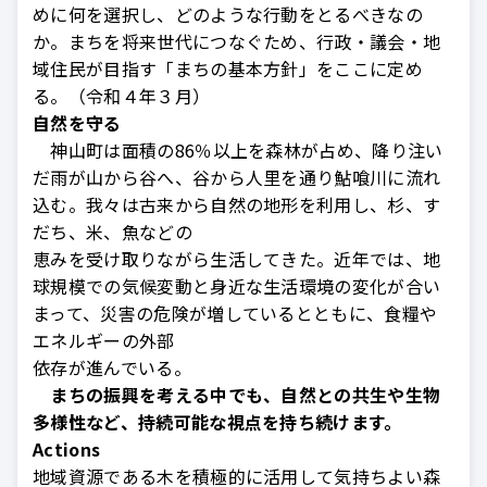
めに何を選択し、どのような行動をとるべきなの
か。まちを将来世代につなぐため、行政・議会・地
域住民が目指す「まちの基本方針」をここに定め
る。（令和４年３月）
自然を守る
神山町は面積の86％以上を森林が占め、降り注い
だ雨が山から谷へ、谷から人里を通り鮎喰川に流れ
込む。我々は古来から自然の地形を利用し、杉、す
だち、米、魚などの
恵みを受け取りながら生活してきた。近年では、地
球規模での気候変動と身近な生活環境の変化が合い
まって、災害の危険が増しているとともに、食糧や
エネルギーの外部
依存が進んでいる。
まちの振興を考える中でも、自然との共生や生物
多様性など、持続可能な視点を持ち続けます。
Actions
地域資源である木を積極的に活用して気持ちよい森