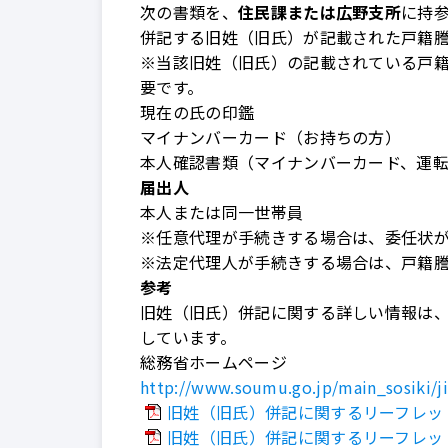
次の書類を、
住民課または広野支所
に持
併記する旧姓（旧氏）が記載された戸籍
※当該旧姓（旧氏）の記載されている戸
要です。
現在の氏の印鑑
マイナンバーカード（お持ちの方）
本人確認書類（マイナンバーカード、運
届出人
本人または同一世帯員
※任意代理が手続きする場合は、委任状
※法定代理人が手続きする場合は、戸籍
参考
旧姓（旧氏）併記に関する詳しい情報は
しています。
総務省ホームページ
http://www.soumu.go.jp/main_sosiki/ji
旧姓（旧氏）併記に関するリーフレット
旧姓（旧氏）併記に関するリーフレット