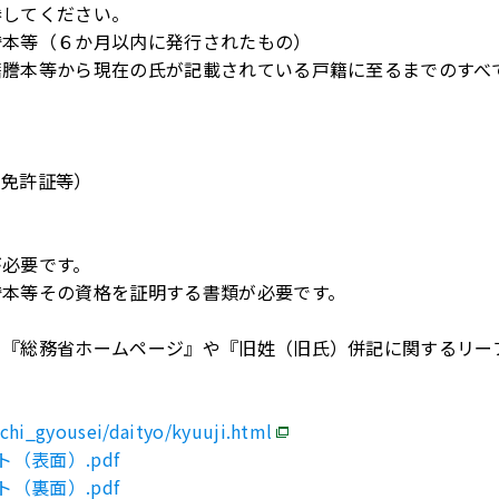
参してください。
謄本等（６か月以内に発行されたもの）
籍謄本等から現在の氏が記載されている戸籍に至るまでのすべ
転免許証等）
が必要です。
謄本等その資格を証明する書類が必要です。
、『総務省ホームページ』や『旧姓（旧氏）併記に関するリー
chi_gyousei/daityo/kyuuji.html
（表面）.pdf
（裏面）.pdf