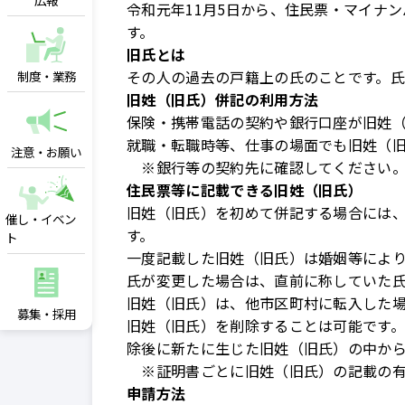
広報
令和元年11月5日​から、住民票・マイ
す。
旧氏とは
その人の過去の戸籍上の氏のことです。
制度・業務
旧姓（旧氏）併記の利用方法
保険・携帯電話の契約や銀行口座が旧姓
就職・転職時等、仕事の場面でも旧姓（
注意・お願い
※銀行等の契約先に確認してください
住民票等に記載できる旧姓（旧氏）
旧姓（旧氏）を初めて併記する場合には、
催し・イベン
す。
ト
​一度記載した旧姓（旧氏）は婚姻等によ
氏が変更した場合は、直前に称していた氏
旧姓（旧氏）は、他市区町村に転入した
募集・採用
旧姓（旧氏）を削除することは可能です
除後に新たに生じた旧姓（旧氏）の中から
※証明書ごとに旧姓（旧氏）の記載の有
申請方法