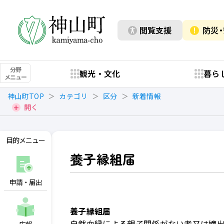
閲覧支援
防災
分野
観光・文化
暮ら
メニュー
神山町TOP
カテゴリ
区分
新着情報
開く
目的メニュー
養子縁組届
申請・届出
養子縁組届
自然血縁による親子関係がない者又は嫡