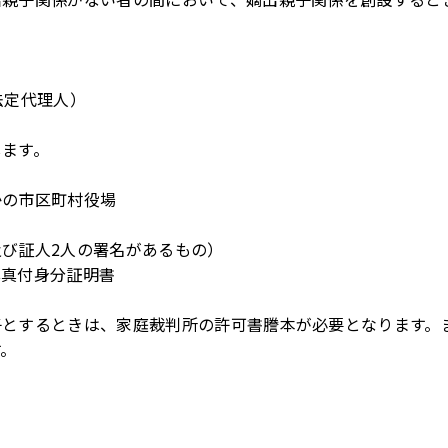
法定代理人）
します。
かの市区町村役場
び証人2人の署名があるもの）
写真付身分証明書
子とするときは、家庭裁判所の許可書謄本が必要となります。
す。