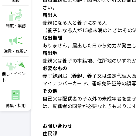
広報
さい。
届出人
養親になる人と養子になる人
制度・業務
（養子になる人が15歳未満のときはその
届出期間
ありません。届出した日から効力が発生
注意・お願い
届出地
養親又は養子の本籍地、住所地のいずれ
必要なもの
催し・イベン
養子縁組届（養親、養子又は法定代理人及
ト
マイナンバーカード、運転免許証等の顔
その他
自己又は配偶者の子以外の未成年者を養
募集・採用
は、配偶者の同意が必要なときもありま
お問い合わせ
住民課