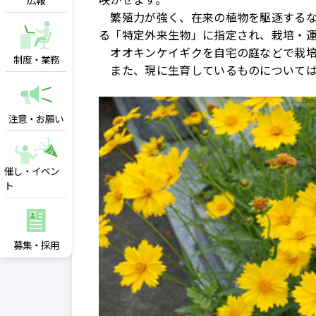
広報
繁殖力が強く、在来の植物を駆逐するな
る「特定外来生物」に指定され、栽培・
オオキンケイギクを自宅の庭などで栽培
制度・業務
また、現に生育しているものについては
注意・お願い
催し・イベン
ト
募集・採用