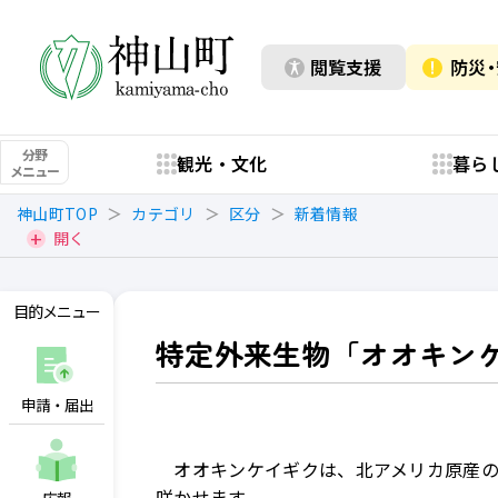
閲覧支援
防災
分野
観光・文化
暮ら
メニュー
神山町TOP
カテゴリ
区分
新着情報
開く
目的メニュー
特定外来生物「オオキン
申請・届出
オオキンケイギクは、北アメリカ原産の
咲かせます。