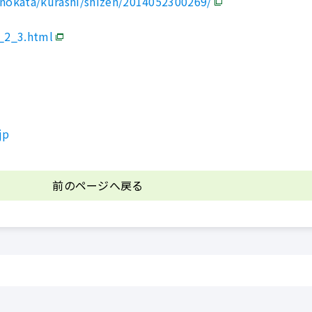
nnokata/kurashi/shizen/2014052300269/
m_2_3.html
jp
前のページへ戻る