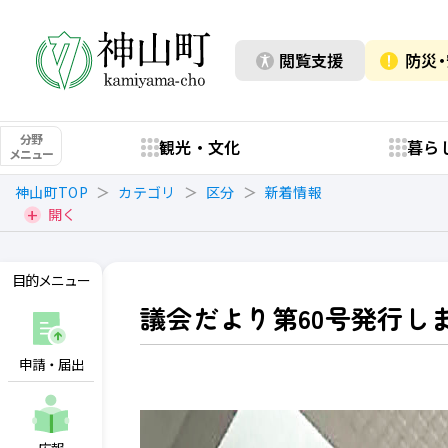
閲覧支援
防災
分野
観光・文化
暮ら
メニュー
神山町TOP
カテゴリ
区分
新着情報
開く
目的メニュー
議会だより第60号発行し
申請・届出