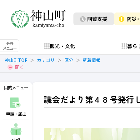
閲覧支援
防災
分野
観光・文化
暮ら
メニュー
神山町TOP
カテゴリ
区分
新着情報
開く
目的メニュー
議会だより第４８号発行
申請・届出