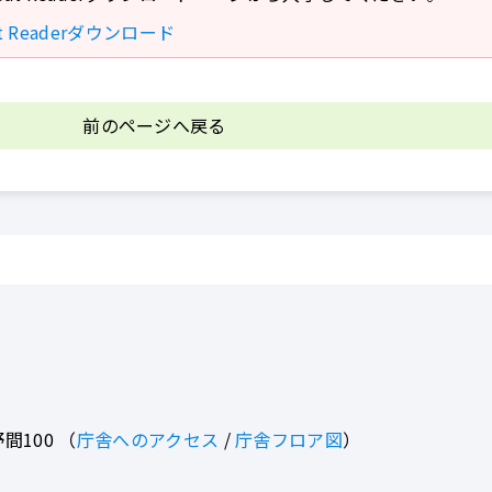
bat Readerダウンロード
前のページへ戻る
間100
（
庁舎へのアクセス
/
庁舎フロア図
）