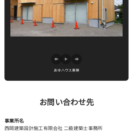
あゆハウス東棟
キッチンカー
Z邸天井
Z邸床
Ｘ邸
Z邸
お問い合わせ先
事業所名
西岡建築設計施工有限会社 二級建築士事務所