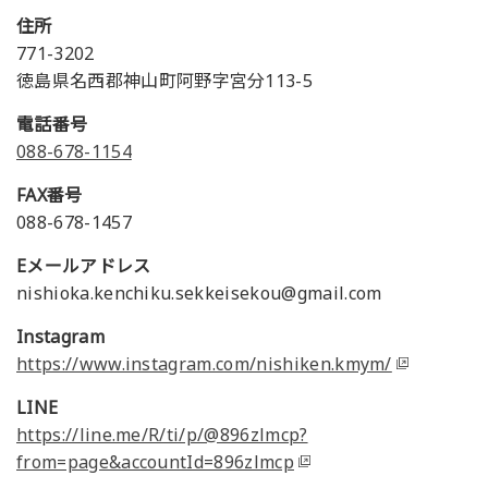
住所
771-3202
徳島県名西郡神山町阿野字宮分113-5
電話番号
088-678-1154
FAX番号
088-678-1457
Eメールアドレス
nishioka.kenchiku.sekkeisekou@gmail.com
Instagram
https://www.instagram.com/nishiken.kmym/
LINE
https://line.me/R/ti/p/@896zlmcp?
from=page&accountId=896zlmcp