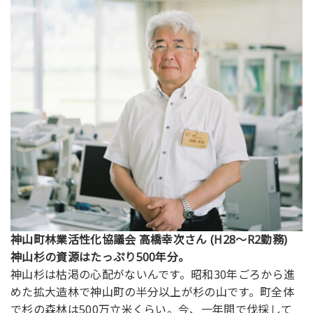
神山町林業活性化協議会 高橋幸次さん (H28～R2勤務)
神山杉の資源はたっぷり500年分。
神山杉は枯渇の心配がないんです。昭和30年ごろから進
めた拡大造林で神山町の半分以上が杉の山です。町全体
で杉の森林は500万立米くらい。今、一年間で伐採して