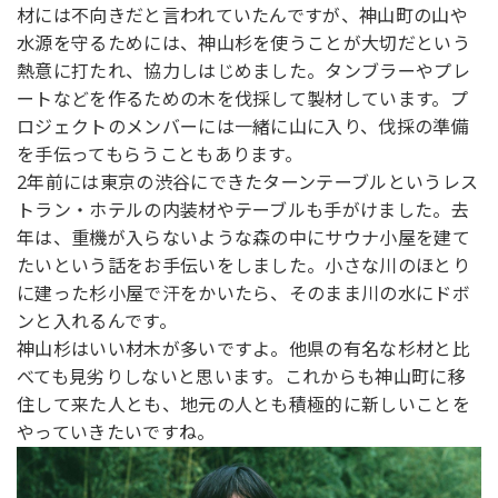
材には不向きだと言われていたんですが、神山町の山や
水源を守るためには、神山杉を使うことが大切だという
熱意に打たれ、協力しはじめました。タンブラーやプレ
ートなどを作るための木を伐採して製材しています。プ
ロジェクトのメンバーには一緒に山に入り、伐採の準備
を手伝ってもらうこともあります。
2年前には東京の渋谷にできたターンテーブルというレス
トラン・ホテルの内装材やテーブルも手がけました。去
年は、重機が入らないような森の中にサウナ小屋を建て
たいという話をお手伝いをしました。小さな川のほとり
に建った杉小屋で汗をかいたら、そのまま川の水にドボ
ンと入れるんです。
神山杉はいい材木が多いですよ。他県の有名な杉材と比
べても見劣りしないと思います。これからも神山町に移
住して来た人とも、地元の人とも積極的に新しいことを
やっていきたいですね。