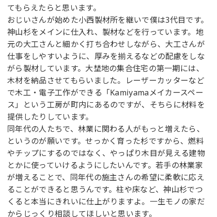
てもらえたらと思います。
おじいさんが始めた小西製材所を継いで僕は3代目です。
神山杉をメインに仕入れ、製材などを行っています。地
元の大工さんと細かく打ち合わせしながら、大工さんが
仕事をしやすいように、厚みを揃えるなどの配慮をしな
がら製材しています。大埜地の集合住宅の第一期には、
木材を納品させてもらいました。レーザーカッターなど
で木工・電子工作ができる「Kamiyamaメイカースペー
ス」という工房が町内にあるのですが、そちらに材料を
提供したりしています。
同年代の人たちで、林業に関わる人がもっと増えたら、
というのが願いです。せっかく育った杉ですから、燃料
やチップにするのではなく、やっぱり木目が見える建物
とかに使っていけるようにしたいんです。若手の林業家
が増えることで、同年代の施主さんの希望に柔軟に応え
ることができると思うんです。柱や床など、神山杉でつ
くると本当にきれいに仕上がりますよ。一生モノの家だ
からじっくり相談してほしいと思います。