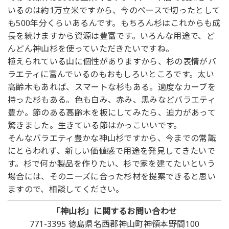
いるのは約1万立米ですから、今のペースで切ったとして
も500年分くらいあるんです。もちろん杉はこれからも成
長を続けますから資源は豊富です。いろんな用途で、ど
んどん神山杉を使っていただきたいですね。
植えられている山に個性がありますから、杉の表情がバ
ラエティに富んでいるのもおもしろいところです。太い
高齢木もあれば、スマートな杉もある。適度なカーブを
持った杉もある。色も白み、赤み、黒みなどバラエティ
豊か。節のある高齢木を板にしてみたら、迫力があって
驚きました。生きている節はかっこいいです。
そんなバラエティ豊かな神山杉ですから、今までの常識
にとらわれず、新しい価値感で用途を発見してきたいで
す。杉で何か製品を作りたい、杉で家を建てたいという
場合には、そのニーズに合った杉材を提案できると思い
ますので、相談してください。
「神山杉」に関するお問い合わせ
771-3395 徳島県名西郡神山町神領本野間100