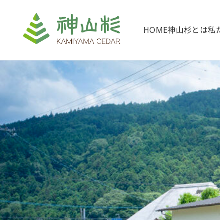
HOME
神山杉とは
私